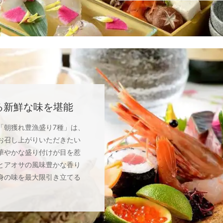
る新鮮な味を堪能
「朝獲れ豊漁盛り7種」は、
お召し上がりいただきたい
華やかな盛り付けが目を惹
とアオサの風味豊かな香り
身の味を最大限引き立てる