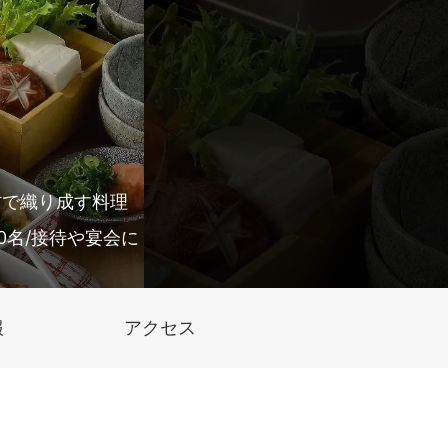
材で織り成す料理
0名/接待や宴会に
報
アクセス