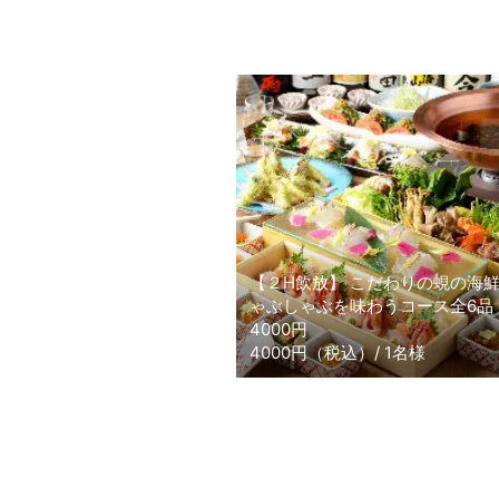
【２H飲放】 こだわりの蜆の海
ゃぶしゃぶを味わうコース全6品
4000円
4000円（税込）/ 1名様