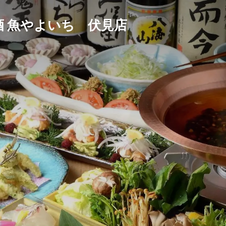
 魚やよいち 伏見店