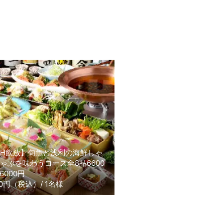
H飲放】旬魚と浅利の海鮮しゃ
【２H飲放】旬魚と蛤
ゃぶを味わうコース全8品6600
しゃぶを味わうコース全
6000円
→7000円
00円（税込）/ 1名様
7700円（税込）/ 1名様