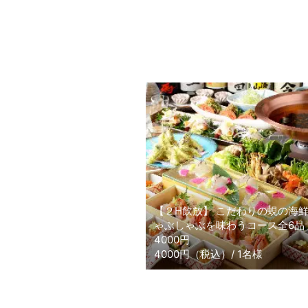
【２H飲放】 こだわりの蜆の海
ゃぶしゃぶを味わうコース全6品
4000円
4000円（税込）/ 1名様