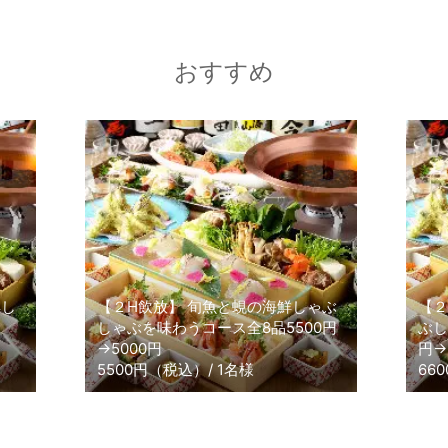
おすすめ
鮮し
【２H飲放】 旬魚と蜆の海鮮しゃぶ
【２
しゃぶを味わうコース全8品5500円
ぶし
→5000円
円→
5500円（税込）/ 1名様
66