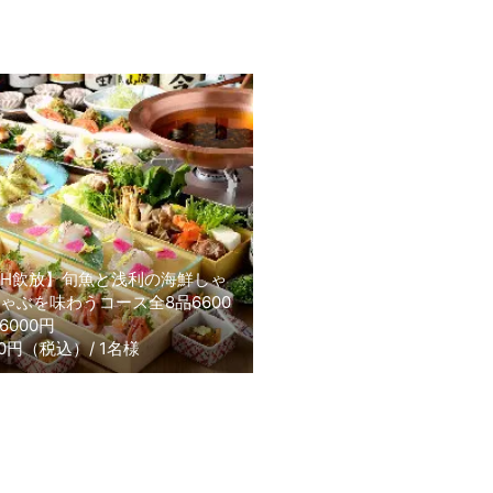
H飲放】旬魚と浅利の海鮮しゃ
ゃぶを味わうコース全8品6600
6000円
00円（税込）/ 1名様