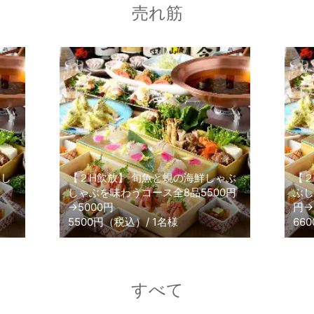
売れ筋
鮮し
【２H飲放】 旬魚と蜆の海鮮しゃぶ
【２
しゃぶを味わうコース全8品5500円
ぶし
→5000円
円→
5500円（税込）/ 1名様
66
すべて