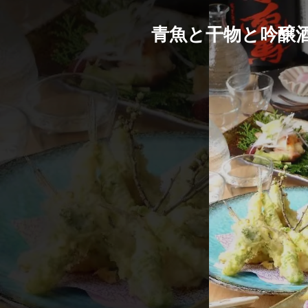
青魚と干物と吟醸酒